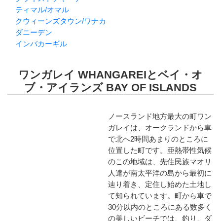
ティマル/オマル
クウィーンズタウン/ワナカ
ダニーデン
インバカーギル
ワンガレイ WHANGAREIとベイ・オ
ブ・アイランズ BAY OF ISLANDS
ノースランド地方最大の町ワン
ガレイは、オークランドから車
で北へ2時間あまりのところに
位置した町です。亜熱帯性気候
のこの地域は、先住民族マオリ
人達が南太平洋の島から最初に
辿り着き、定住し始めた土地し
て知られています。町から車で
30分以内のところにある数多く
の美しいビーチでは、釣り、ダ