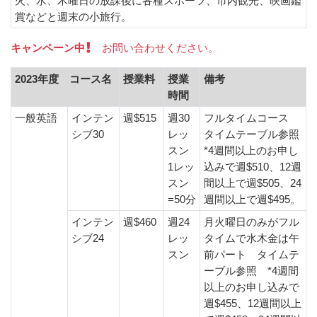
火、水、木曜日の放課後に各種スポーツ、市内観光、映画鑑
賞などと週末の小旅行。
キャンペーン中
お問い合わせください。
2023年度 コース名
授業料
授業
備考
時間
一般英語
インテン
週$515
週30
フルタイムコース
シブ30
レッ
タイムテーブル参照
スン
*4週間以上のお申し
1レッ
込みで週$510、12週
スン
間以上で週$505、24
=50分
週間以上で週$495。
インテン
週$460
週24
月火曜日のみがフル
シブ24
レッ
タイムで水木金は午
スン
前パート タイムテ
ーブル参照 *4週間
以上のお申し込みで
週$455、12週間以上