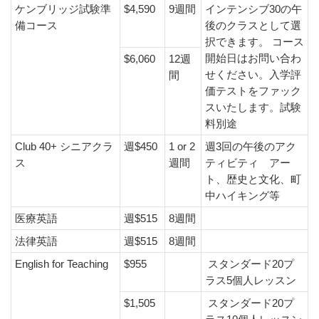
ケンブリッジ試験準
$4,590
9週間
インテンシブ30の午
備コース
後のクラスとして選
択できます。 コース
開始日はお問い合わ
$6,060
12週
せください。入学評
間
価テストをファック
スいたします。試験
料別途
Club 40+ シニアクラ
週$450
1 or 2
週3回の午後のアク
ス
週間
ティビティ アー
ト、歴史と文化、町
中ハイキング等
医療英語
週$515
8週間
法律英語
週$515
8週間
English for Teaching
$955
スタンダード20プ
ラス5個人レッスン
$1,505
スタンダード20プ