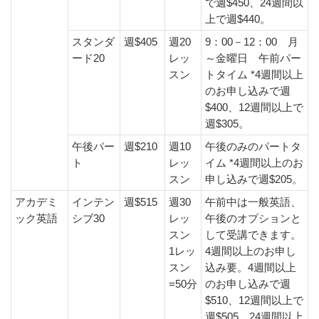
で週$450、24週間以
上で週$440。
スタンダ
週$405
週20
9：00－12：00 月
ード20
レッ
～金曜日 午前パー
スン
トタイム *4週間以上
のお申し込みで週
$400、12週間以上で
週$305。
午後パー
週$210
週10
午後のみのパートタ
ト
レッ
イム *4週間以上のお
スン
申し込みで週$205。
アカデミ
インテン
週$515
週30
午前中は一般英語、
ック英語
シブ30
レッ
午後のオプションと
スン
して受講できます。
1レッ
4週間以上のお申し
スン
込み要。4週間以上
=50分
のお申し込みで週
$510、12週間以上で
週$505、24週間以上