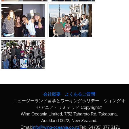
会社概要
よくあるご質問
ニュージーランド留学とワーキングホリデー ウィングオ
セアニア・リミテッド Copyright©
Wing Oceania Limited, 7/52 Taharoto Rd, Takapuna,
Auckland 0622, New Zealand.
Email:
info@wing-oceania.co.nz
Tel:+64 (09) 377 3171