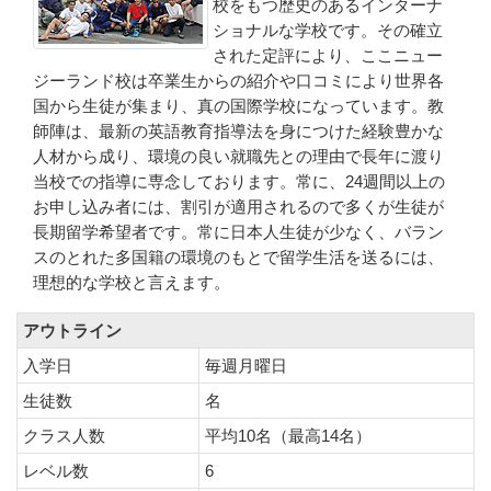
校をもつ歴史のあるインターナ
ショナルな学校です。その確立
された定評により、ここニュー
ジーランド校は卒業生からの紹介や口コミにより世界各
国から生徒が集まり、真の国際学校になっています。教
師陣は、最新の英語教育指導法を身につけた経験豊かな
人材から成り、環境の良い就職先との理由で長年に渡り
当校での指導に専念しております。常に、24週間以上の
お申し込み者には、割引が適用されるので多くが生徒が
長期留学希望者です。常に日本人生徒が少なく、バラン
スのとれた多国籍の環境のもとで留学生活を送るには、
理想的な学校と言えます。
アウトライン
入学日
毎週月曜日
生徒数
名
クラス人数
平均10名（最高14名）
レベル数
6