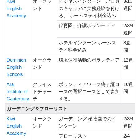
Kiwi
オークラ
ビジネスインターン ご自身
8/10
English
ンド
のキャリアに実務経験を付け
週間
Academy
る。 ホームステイ料金込み
保育園、介護ボランティア
2/3/4
週間
ホテルインターン ホームス
8週
テイ料金込み
間
Dominion
オークラ
環境保護活動のボランティア
12週
English
ンド
間
Schools
Ara
クライス
ボランティアワーク終了証コ
10週
Institute of
トチャー
ースの選択コースとして参加
間
Canterbury
チ
する。
ガーデニング＆フローリスト
Kiwi
オークラ
ガーデニング 植物園でのイ
2/3/4
English
ンド
ンターン
週間
Academy
フローリスト
2/4